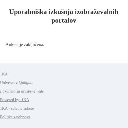
Uporabniška izkušnja izobraževalnih
portalov
Anketa je zaključena.
1KA
Univerza
v Ljubljani
Fakulteta za družbene vede
Powered by: 1KA
1KA - spletne ankete
Politika zasebnosti