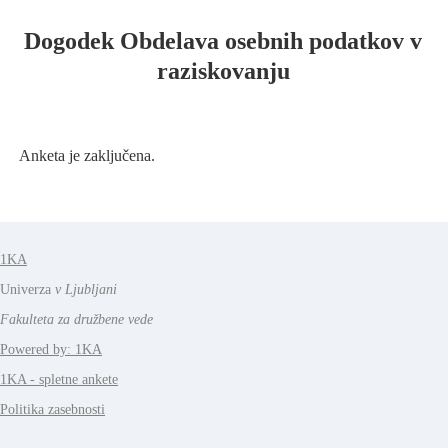
Dogodek Obdelava osebnih podatkov v
raziskovanju
Anketa je zaključena.
1KA
Univerza
v Ljubljani
Fakulteta za družbene vede
Powered by: 1KA
1KA - spletne ankete
Politika zasebnosti