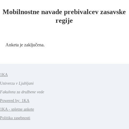
Mobilnostne navade prebivalcev zasavske
regije
Anketa je zaključena.
1KA
Univerza
v Ljubljani
Fakulteta za družbene vede
Powered by: 1KA
1KA - spletne ankete
Politika zasebnosti