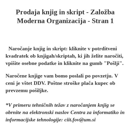
Prodaja knjig in skript - Založba
Moderna Organizacija
- Stran 1
Naročanje knjig in skript
: kliknite v potrditveni
kvadratek ob knjigah/skriptah, ki jih želite naročiti,
vpišite osebne podatke in kliknite na gumb "Pošlji".
Naročene knjige vam bomo poslali po povzetju. V
ceni je vštet DDV. Poštne stroške plača kupec ob
prevzemu pošiljke.
*V primeru tehničnih težav z naročanjem knjig se
obrnite na elektronski naslov Centra za informatiko in
informacijske tehnologije: ciit.fov@um.si