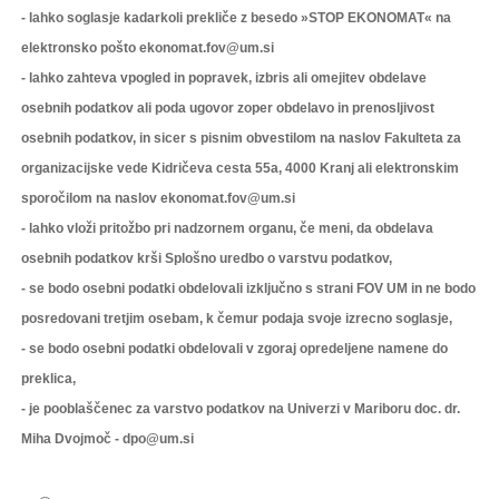
- lahko soglasje kadarkoli prekliče z besedo »STOP EKONOMAT« na
elektronsko pošto ekonomat.fov@um.si
- lahko zahteva vpogled in popravek, izbris ali omejitev obdelave
osebnih podatkov ali poda ugovor zoper obdelavo in prenosljivost
osebnih podatkov, in sicer s pisnim obvestilom na naslov Fakulteta za
organizacijske vede Kidričeva cesta 55a, 4000 Kranj ali elektronskim
sporočilom na naslov ekonomat.fov@um.si
- lahko vloži pritožbo pri nadzornem organu, če meni, da obdelava
osebnih podatkov krši Splošno uredbo o varstvu podatkov,
- se bodo osebni podatki obdelovali izključno s strani FOV UM in ne bodo
posredovani tretjim osebam, k čemur podaja svoje izrecno soglasje,
- se bodo osebni podatki obdelovali v zgoraj opredeljene namene do
preklica,
- je pooblaščenec za varstvo podatkov na Univerzi v Mariboru doc. dr.
Miha Dvojmoč - dpo@um.si