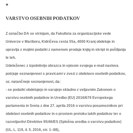
*
VARSTVO OSEBNIH PODATKOV
Z označbo DA se strinjam, da Fakulteta za organizacijske vede
Univerze v Mariboru, Kidričeva cesta 55a, 4000 Kranj obdeluje in
upravlja z mojimi podatki z namenom prodaje knjig in skript in pošiljanja
le teh.
Udeleženec z izpolnitvijo obrazca in vpisom svojega e-mail naslova
potrjuje seznanjenost s pravicami v zvezi z obdelavo osebnih podatkov,
oz. natančneje seznanjenost, da:
- se podatki obdelujejo in varujejo skladno z veljavnim Zakonom o
varstvu osebnih podatkov in Uredbo (EU) 2016/679 Evropskega
parlamenta in Sveta z dne 27. aprila 2016 o varstvu posameznikov pri
obdelavi osebnih podatkov in o prostem pretoku takih podatkov ter o
razveljavitvi Direktive 95/46/ES (Splošna uredba o varstvu podatkov)
(UL. L. 119, 4. 5. 2016, str. 1–88),